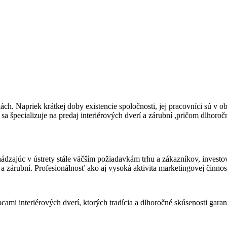
ách. Napriek krátkej doby existencie spoločnosti, jej pracovníci sú v o
sa špecializuje na predaj interiérových dverí a zárubní ,pričom dlhoroč
dzajúc v ústrety stále väčším požiadavkám trhu a zákazníkov, investov
 zárubní. Profesionálnosť ako aj vysoká aktivita marketingovej činnosti
mi interiérových dverí, ktorých tradícia a dlhoročné skúsenosti garantu