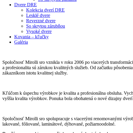
Dvere DRE
Kolekcia dverí DRE
Lesklé dvere
Reverzné dvere
So skrytou zárubňou
Vysoké dvere
Kovania – kľučky
Galéria
Spoločnosť Mirolli sro vznikla v roku 2006 po viacerých transformáci
a profesionalita sú zárukou kvalitných služieb. Od začiatku pôsobenia 
zákazníkom istotu kvalitnej služby.
Kľúčom k úspechu výrobkov je kvalita a profesionálna obsluha. Vychá
vyššia kvalita výrobkov. Ponuka bola obohatená o nové dizajny dverí a
Spoločnosť Mirolli sro spolupracuje s viacerými renomovanými výrobca
lakované, fóliované, laminátové, dýhované, požiarnoodolné.