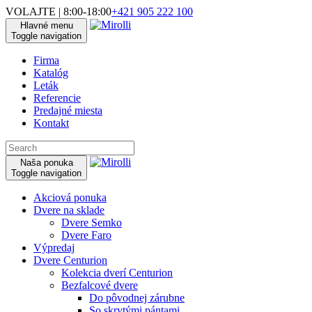
VOLAJTE | 8:00-18:00
+421 905 222 100
Hlavné menu
Toggle navigation
Firma
Katalóg
Leták
Referencie
Predajné miesta
Kontakt
Naša ponuka
Toggle navigation
Akciová ponuka
Dvere na sklade
Dvere Semko
Dvere Faro
Výpredaj
Dvere Centurion
Kolekcia dverí Centurion
Bezfalcové dvere
Do pôvodnej zárubne
So skrytými pántami