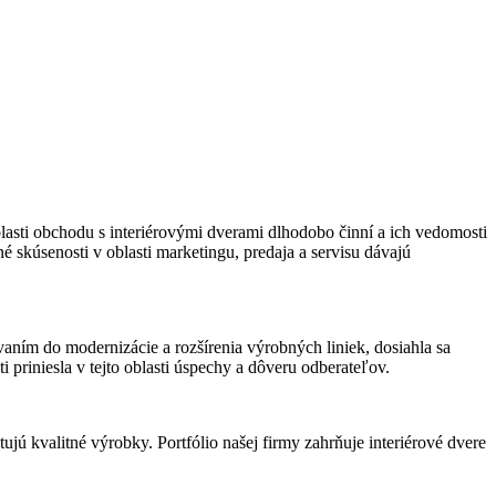
blasti obchodu s interiérovými dverami dlhodobo činní a ich vedomosti
né skúsenosti v oblasti marketingu, predaja a servisu dávajú
aním do modernizácie a rozšírenia výrobných liniek, dosiahla sa
 priniesla v tejto oblasti úspechy a dôveru odberateľov.
jú kvalitné výrobky. Portfólio našej firmy zahrňuje interiérové dvere