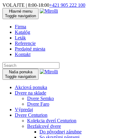
VOLAJTE | 8:00-18:00
+421 905 222 100
Hlavné menu
Toggle navigation
Firma
Katalóg
Leták
Referencie
Predajné miesta
Kontakt
Naša ponuka
Toggle navigation
Akciová ponuka
Dvere na sklade
Dvere Semko
Dvere Faro
Výpredaj
Dvere Centurion
Kolekcia dverí Centurion
Bezfalcové dvere
Do pôvodnej zárubne
So skrytými pántami